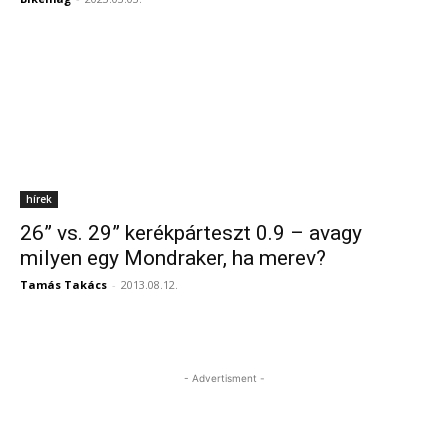
hírek
26” vs. 29” kerékpárteszt 0.9 – avagy
milyen egy Mondraker, ha merev?
Tamás Takács
-
2013.08.12.
- Advertisment -