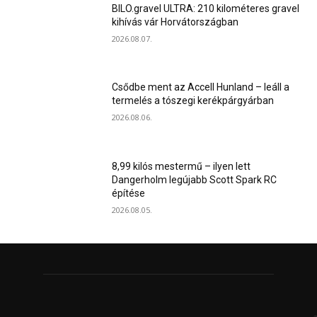
BILO.gravel ULTRA: 210 kilométeres gravel
kihívás vár Horvátországban
2026.08.07.
Csődbe ment az Accell Hunland – leáll a
termelés a tószegi kerékpárgyárban
2026.08.06.
8,99 kilós mestermű – ilyen lett
Dangerholm legújabb Scott Spark RC
építése
2026.08.05.