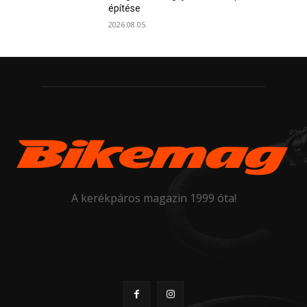
építése
2026.08.05.
A kerékpáros magazin 1999 óta!