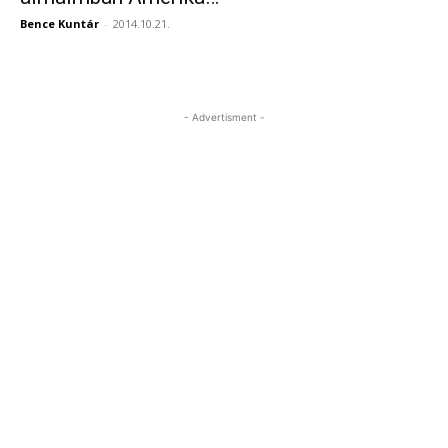
Bence Kuntár
-
2014.10.21.
- Advertisment -