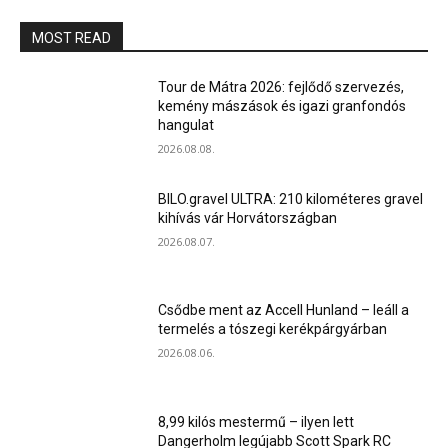
MOST READ
Tour de Mátra 2026: fejlődő szervezés,
kemény mászások és igazi granfondós
hangulat
2026.08.08.
BILO.gravel ULTRA: 210 kilométeres gravel
kihívás vár Horvátországban
2026.08.07.
Csődbe ment az Accell Hunland – leáll a
termelés a tószegi kerékpárgyárban
2026.08.06.
8,99 kilós mestermű – ilyen lett
Dangerholm legújabb Scott Spark RC