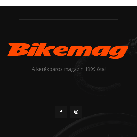
A kerékpáros magazin 1999 óta!