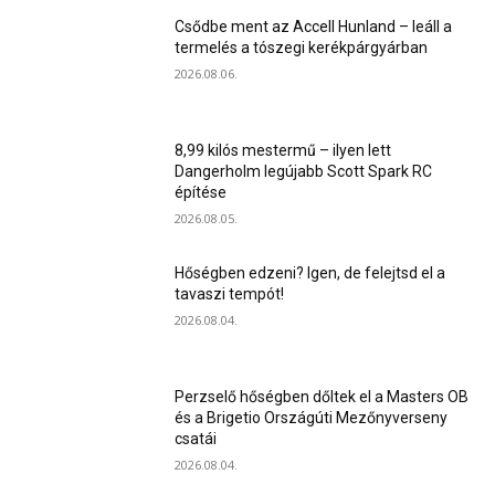
Csődbe ment az Accell Hunland – leáll a
termelés a tószegi kerékpárgyárban
2026.08.06.
8,99 kilós mestermű – ilyen lett
Dangerholm legújabb Scott Spark RC
építése
2026.08.05.
Hőségben edzeni? Igen, de felejtsd el a
tavaszi tempót!
2026.08.04.
Perzselő hőségben dőltek el a Masters OB
és a Brigetio Országúti Mezőnyverseny
csatái
2026.08.04.