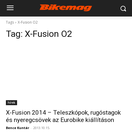
Tags
X-Fusion O2
Tag:
X-Fusion O2
hírek
X-Fusion 2014 – Teleszkópok, rugóstagok
és nyeregcsövek az Eurobike kiállításon
Bence Kuntár
-
2013.10.15.