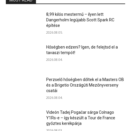
MOST READ
8,99 kilós mestermű – ilyen lett
Dangerholm legújabb Scott Spark RC
építése
2026.08.05.
Hőségben edzeni? Igen, de felejtsd el a
tavaszi tempót!
2026.08.04.
Perzselő hőségben dőltek el a Masters OB
és a Brigetio Országúti Mezőnyverseny
csatái
2026.08.04.
Videón Tadej Pogačar sárga Colnago
Y1Rs-e – így készült a Tour de France
győztes kerékpárja
2026.08.03.