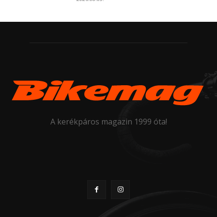
A kerékpáros magazin 1999 óta!