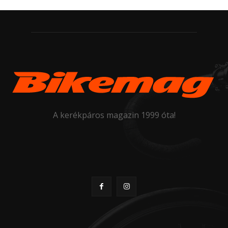
A kerékpáros magazin 1999 óta!