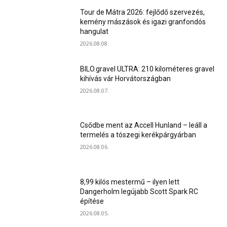
Tour de Mátra 2026: fejlődő szervezés,
kemény mászások és igazi granfondós
hangulat
2026.08.08.
BILO.gravel ULTRA: 210 kilométeres gravel
kihívás vár Horvátországban
2026.08.07.
Csődbe ment az Accell Hunland – leáll a
termelés a tószegi kerékpárgyárban
2026.08.06.
8,99 kilós mestermű – ilyen lett
Dangerholm legújabb Scott Spark RC
építése
2026.08.05.