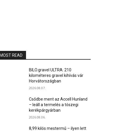
MOST READ
BILO.gravel ULTRA: 210
kilométeres gravel kihívás vár
Horvátországban
2026.08.07.
Csődbe ment az Accell Hunland
– leáll a termelés a tószegi
kerékpárgyárban
2026.08.06.
8,99 kilós mestermű – ilyen lett