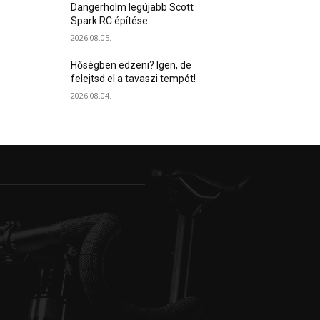
Dangerholm legújabb Scott
Spark RC építése
2026.08.05.
Hőségben edzeni? Igen, de
felejtsd el a tavaszi tempót!
2026.08.04.