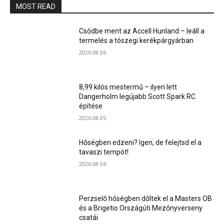
MOST READ
Csődbe ment az Accell Hunland – leáll a
termelés a tószegi kerékpárgyárban
2026.08.06.
8,99 kilós mestermű – ilyen lett
Dangerholm legújabb Scott Spark RC
építése
2026.08.05.
Hőségben edzeni? Igen, de felejtsd el a
tavaszi tempót!
2026.08.04.
Perzselő hőségben dőltek el a Masters OB
és a Brigetio Országúti Mezőnyverseny
csatái