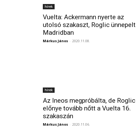
hírek
Vuelta: Ackermann nyerte az
utolsó szakaszt, Roglic ünnepelt
Madridban
Márkus János
-
2020.11.08.
hírek
Az Ineos megpróbálta, de Roglic
előnye tovább nőtt a Vuelta 16.
szakaszán
Márkus János
-
2020.11.06.