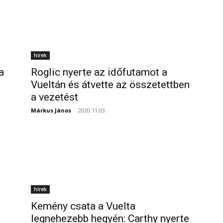
hírek
a
Roglic nyerte az időfutamot a
Vueltán és átvette az összetettben
a vezetést
Márkus János
-
2020.11.03.
hírek
Kemény csata a Vuelta
legnehezebb hegyén: Carthy nyerte