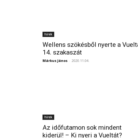
hírek
Wellens szökésből nyerte a Vuelt
14. szakaszát
Márkus János
-
2020.11.04.
hírek
Az időfutamon sok mindent
kiderül! – Ki nyeri a Vueltát?