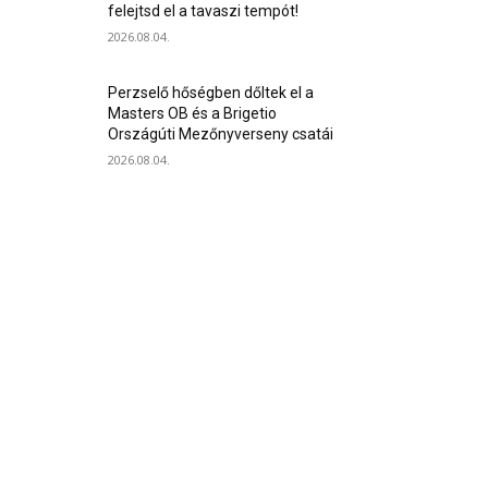
felejtsd el a tavaszi tempót!
2026.08.04.
Perzselő hőségben dőltek el a
Masters OB és a Brigetio
Országúti Mezőnyverseny csatái
2026.08.04.