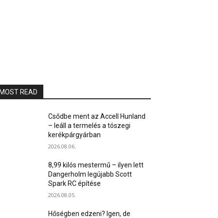
MOST READ
Csődbe ment az Accell Hunland
– leáll a termelés a tószegi
kerékpárgyárban
2026.08.06.
8,99 kilós mestermű – ilyen lett
Dangerholm legújabb Scott
Spark RC építése
2026.08.05.
Hőségben edzeni? Igen, de