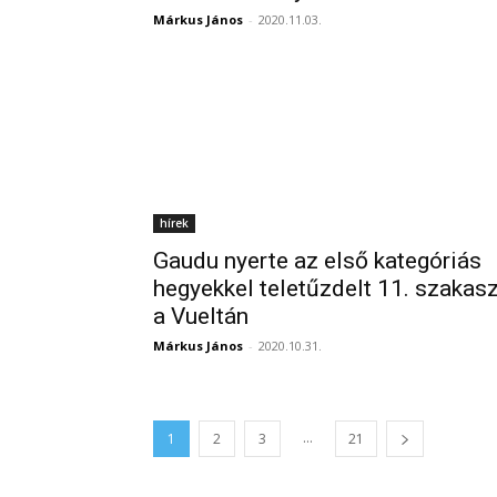
Márkus János
-
2020.11.03.
hírek
Gaudu nyerte az első kategóriás
hegyekkel teletűzdelt 11. szakasz
a Vueltán
Márkus János
-
2020.10.31.
...
1
2
3
21