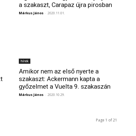
a szakaszt, Carapaz újra pirosban
Márkus János
-
2020.11.01.
hírek
Amikor nem az első nyerte a
t
szakaszt: Ackermann kapta a
győzelmet a Vuelta 9. szakaszán
Márkus János
-
2020.10.29.
Page 1 of 21