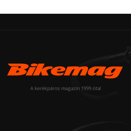
A kerékpáros magazin 1999 óta!