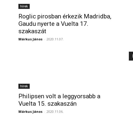
hírek
Roglic pirosban érkezik Madridba,
Gaudu nyerte a Vuelta 17.
szakaszát
Márkus János
-
2020.11.07.
hírek
Philipsen volt a leggyorsabb a
Vuelta 15. szakaszán
Márkus János
-
2020.11.06.