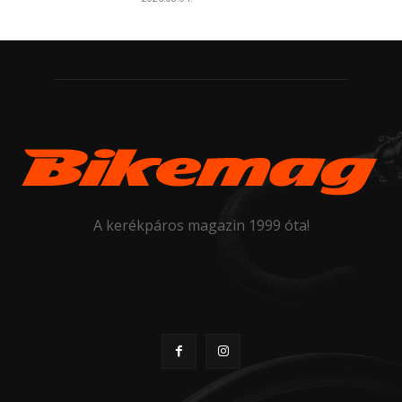
A kerékpáros magazin 1999 óta!