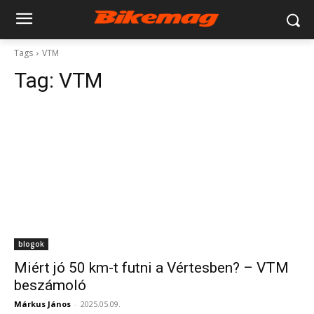
Tags
VTM
Tag:
VTM
blogok
Miért jó 50 km-t futni a Vértesben? – VTM
beszámoló
Márkus János
-
2025.05.09.