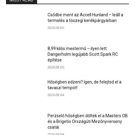
MOST READ
Csődbe ment az Accell Hunland – leáll a
termelés a tószegi kerékpárgyárban
2026.08.06.
8,99 kilós mestermű – ilyen lett
Dangerholm legújabb Scott Spark RC
építése
2026.08.05.
Hőségben edzeni? Igen, de felejtsd el a
tavaszi tempót!
2026.08.04.
Perzselő hőségben dőltek el a Masters OB
és a Brigetio Országúti Mezőnyverseny
csatái
2026.08.04.