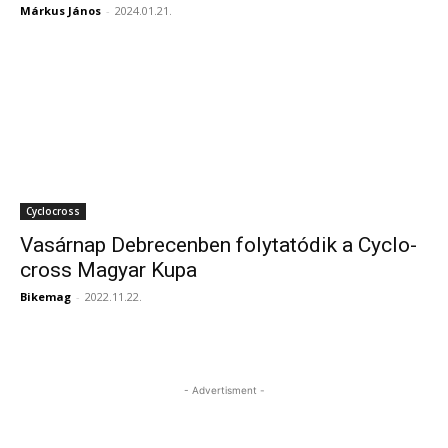
Márkus János
-
2024.01.21.
Cyclocross
Vasárnap Debrecenben folytatódik a Cyclo-
cross Magyar Kupa
Bikemag
-
2022.11.22.
- Advertisment -