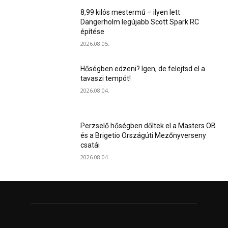
8,99 kilós mestermű – ilyen lett
Dangerholm legújabb Scott Spark RC
építése
2026.08.05.
Hőségben edzeni? Igen, de felejtsd el a
tavaszi tempót!
2026.08.04.
Perzselő hőségben dőltek el a Masters OB
és a Brigetio Országúti Mezőnyverseny
csatái
2026.08.04.