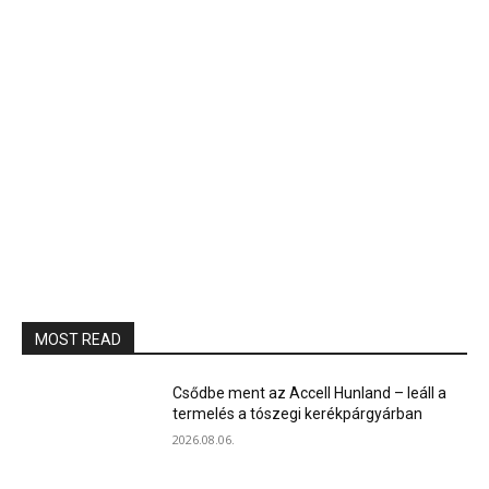
MOST READ
Csődbe ment az Accell Hunland – leáll a
termelés a tószegi kerékpárgyárban
2026.08.06.