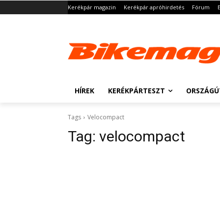
Kerékpár magazin
Kerékpár apróhirdetés
Fórum
HÍREK
KERÉKPÁRTESZT
ORSZÁGÚ
Tags
Velocompact
Tag:
velocompact