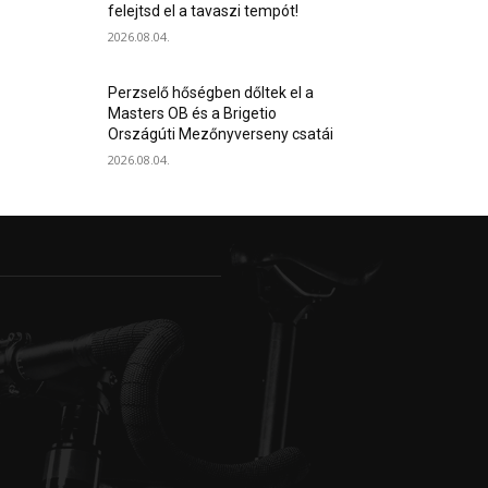
felejtsd el a tavaszi tempót!
2026.08.04.
Perzselő hőségben dőltek el a
Masters OB és a Brigetio
Országúti Mezőnyverseny csatái
2026.08.04.