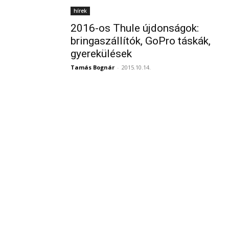
hírek
2016-os Thule újdonságok:
bringaszállítók, GoPro táskák,
gyerekülések
Tamás Bognár
-
2015.10.14.