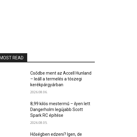
MOST READ
Csődbe ment az Accell Hunland
– leáll a termelés a tószegi
kerékpárgyárban
2026.08.06.
8,99 kilós mestermű – ilyen lett
Dangerholm legújabb Scott
Spark RC építése
2026.08.05.
Hőségben edzeni? Igen, de