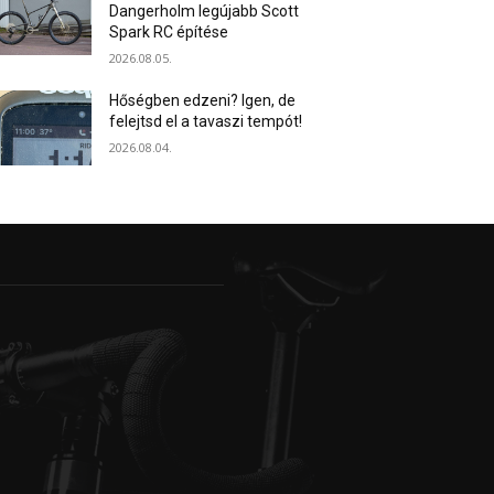
Dangerholm legújabb Scott
Spark RC építése
2026.08.05.
Hőségben edzeni? Igen, de
felejtsd el a tavaszi tempót!
2026.08.04.