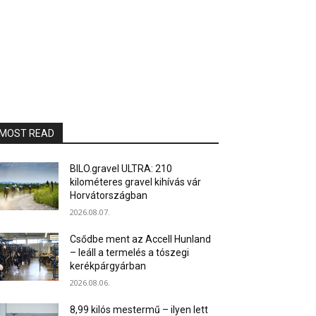
MOST READ
BILO.gravel ULTRA: 210
kilométeres gravel kihívás vár
Horvátországban
2026.08.07.
Csődbe ment az Accell Hunland
– leáll a termelés a tószegi
kerékpárgyárban
2026.08.06.
8,99 kilós mestermű – ilyen lett