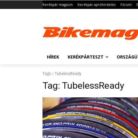
Kerékpár magazin
Kerékpár apróhirdetés
Fórum
HÍREK
KERÉKPÁRTESZT
ORSZÁGÚ
Tags
TubelessReady
Tag:
TubelessReady