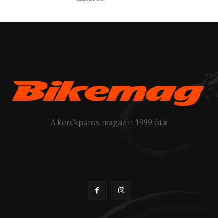
A kerékpáros magazin 1999 óta!