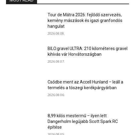
MOST READ
Tour de Mátra 2026: fejlődő szervezés,
kemény mászások és igazi granfondós
hangulat
2026.08.08.
BILO.gravel ULTRA: 210 kilométeres gravel
kihívás vár Horvátországban
2026.08.07.
Csődbe ment az Accell Hunland – leáll a
termelés a tószegi kerékpárgyárban
2026.08.06.
8,99 kilós mestermű – ilyen lett
Dangerholm legújabb Scott Spark RC
építése
2026.08.05.