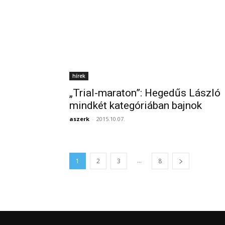
hírek
„Trial-maraton”: Hegedűs László
mindkét kategóriában bajnok
aszerk
-
2015.10.07.
...
1
2
3
8