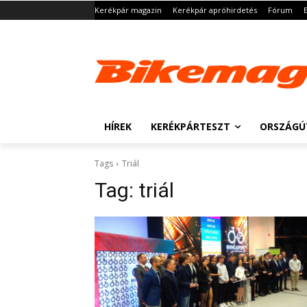
Kerékpár magazin
Kerékpár apróhirdetés
Fórum
HÍREK
KERÉKPÁRTESZT
ORSZÁGÚ
Tags
Triál
Tag:
triál