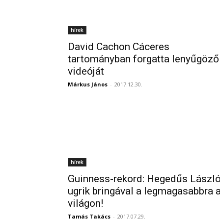
hírek
David Cachon Cáceres
tartományban forgatta lenyűgöző
videóját
Márkus János
-
2017.12.30.
hírek
Guinness-rekord: Hegedűs Lászl
ugrik bringával a legmagasabbra 
világon!
Tamás Takács
-
2017.07.29.