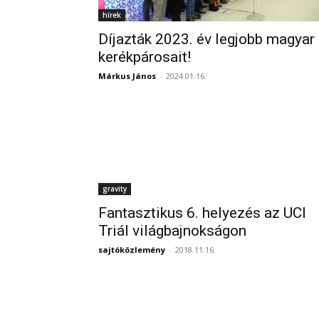
hírek
Díjazták 2023. év legjobb magyar
kerékpárosait!
Márkus János
-
2024.01.16.
gravity
Fantasztikus 6. helyezés az UCI
Triál világbajnokságon
sajtóközlemény
-
2018.11.16.