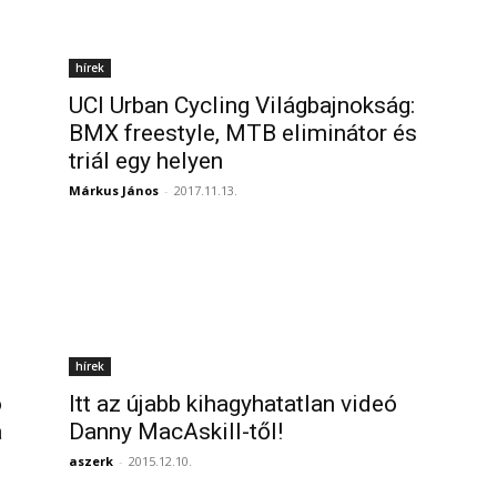
hírek
UCI Urban Cycling Világbajnokság:
BMX freestyle, MTB eliminátor és
triál egy helyen
Márkus János
-
2017.11.13.
hírek
ó
Itt az újabb kihagyhatatlan videó
a
Danny MacAskill-től!
aszerk
-
2015.12.10.