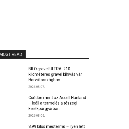
MOST READ
BILO.gravel ULTRA: 210
kilométeres gravel kihívás vár
Horvátországban
2026.08.07.
Csődbe ment az Accell Hunland
– leáll a termelés a tószegi
kerékpárgyárban
2026.08.06.
8,99 kilós mestermű – ilyen lett