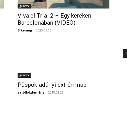
gravity
Viva el Trial 2 – Egy keréken
Barcelonában (VIDEÓ)
Bikemag
-
2020.01.05.
gravity
Püspökladányi extrém nap
sajtóközlemény
-
2018.02.28.