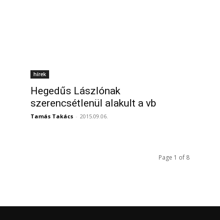
hírek
Hegedűs Lászlónak
szerencsétlenül alakult a vb
Tamás Takács
-
2015.09.06.
Page 1 of 8