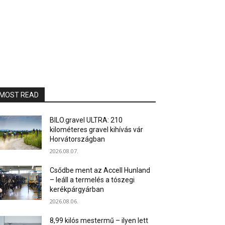
MOST READ
BILO.gravel ULTRA: 210
kilométeres gravel kihívás vár
Horvátországban
2026.08.07.
Csődbe ment az Accell Hunland
– leáll a termelés a tószegi
kerékpárgyárban
2026.08.06.
8,99 kilós mestermű – ilyen lett