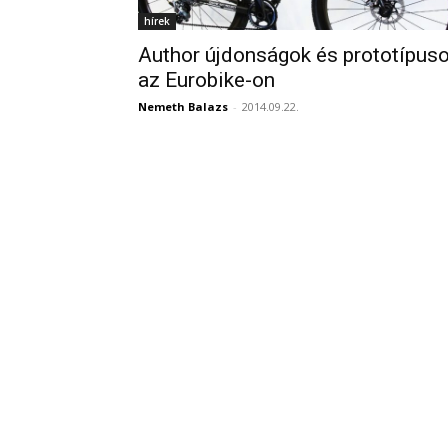
hírek
Author újdonságok és prototípus
az Eurobike-on
Nemeth Balazs
-
2014.09.22.