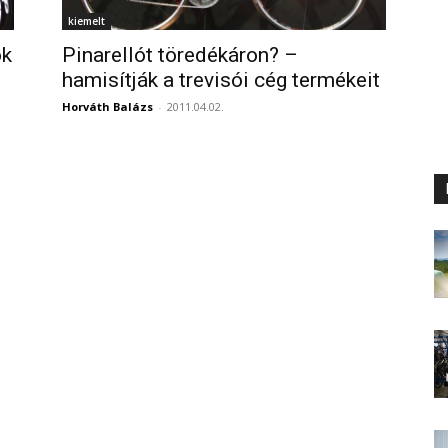
kiemelt
ok
Pinarellót töredékáron? –
hamisítják a trevisói cég termékeit
Horváth Balázs
-
2011.04.02.