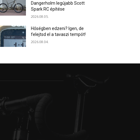
Dangerholm legújabb Scott
Spark RC építése
2026.08.05.
Hőségben edzeni? Igen, de
felejtsd el a tavaszi tempót!
2026.08.04.