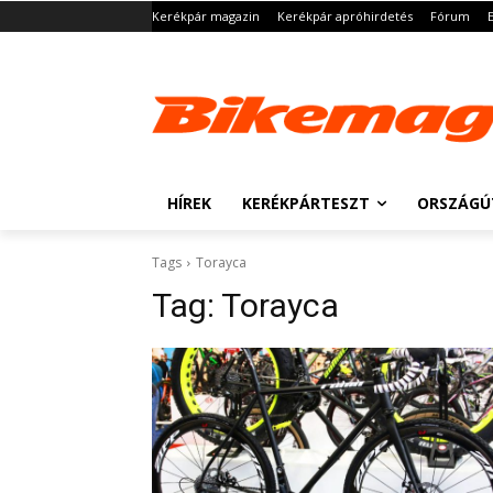
Kerékpár magazin
Kerékpár apróhirdetés
Fórum
HÍREK
KERÉKPÁRTESZT
ORSZÁGÚ
Tags
Torayca
Tag:
Torayca