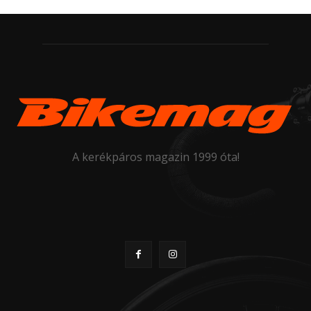
A kerékpáros magazin 1999 óta!