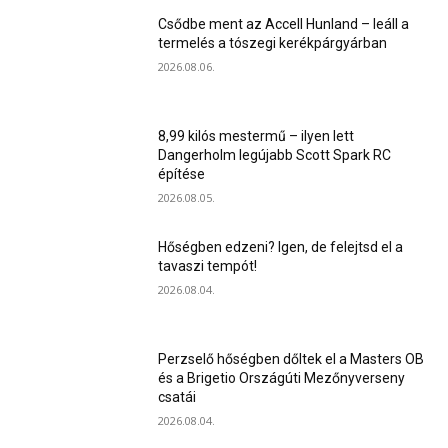
Csődbe ment az Accell Hunland – leáll a
termelés a tószegi kerékpárgyárban
2026.08.06.
8,99 kilós mestermű – ilyen lett
Dangerholm legújabb Scott Spark RC
építése
2026.08.05.
Hőségben edzeni? Igen, de felejtsd el a
tavaszi tempót!
2026.08.04.
Perzselő hőségben dőltek el a Masters OB
és a Brigetio Országúti Mezőnyverseny
csatái
2026.08.04.