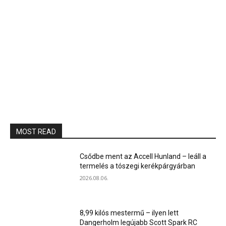
MOST READ
Csődbe ment az Accell Hunland – leáll a
termelés a tószegi kerékpárgyárban
2026.08.06.
8,99 kilós mestermű – ilyen lett
Dangerholm legújabb Scott Spark RC