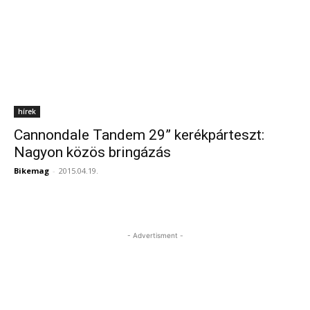
hírek
Cannondale Tandem 29” kerékpárteszt:
Nagyon közös bringázás
Bikemag
-
2015.04.19.
- Advertisment -