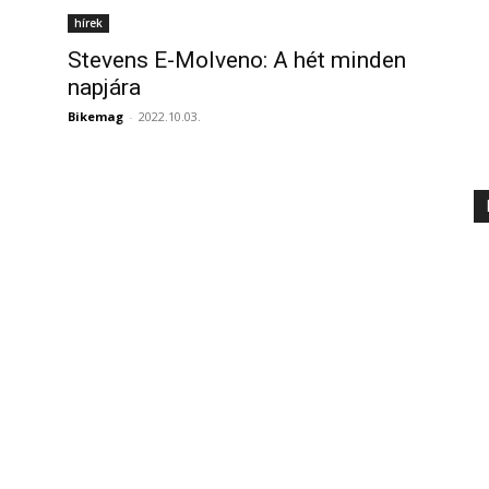
hírek
Stevens E-Molveno: A hét minden
napjára
Bikemag
-
2022.10.03.