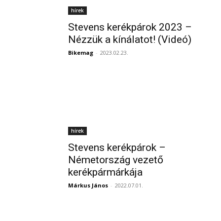
hírek
Stevens kerékpárok 2023 –
Nézzük a kínálatot! (Videó)
Bikemag
-
2023.02.23.
hírek
Stevens kerékpárok –
Németország vezető
kerékpármárkája
Márkus János
-
2022.07.01.