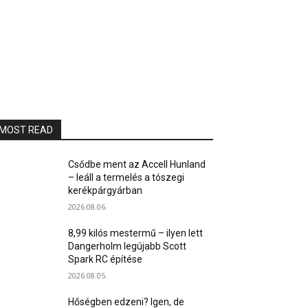
MOST READ
Csődbe ment az Accell Hunland
– leáll a termelés a tószegi
kerékpárgyárban
2026.08.06.
8,99 kilós mestermű – ilyen lett
Dangerholm legújabb Scott
Spark RC építése
2026.08.05.
Hőségben edzeni? Igen, de