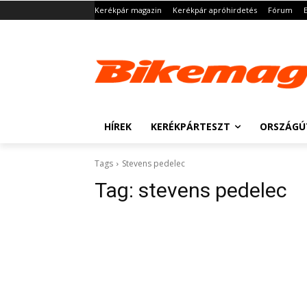
Kerékpár magazin
Kerékpár apróhirdetés
Fórum
HÍREK
KERÉKPÁRTESZT
ORSZÁGÚ
Tags
Stevens pedelec
Tag:
stevens pedelec