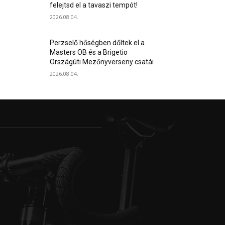
felejtsd el a tavaszi tempót!
2026.08.04.
Perzselő hőségben dőltek el a
Masters OB és a Brigetio
Országúti Mezőnyverseny csatái
2026.08.04.