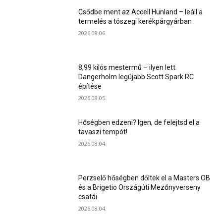
Csődbe ment az Accell Hunland – leáll a
termelés a tószegi kerékpárgyárban
2026.08.06.
8,99 kilós mestermű – ilyen lett
Dangerholm legújabb Scott Spark RC
építése
2026.08.05.
Hőségben edzeni? Igen, de felejtsd el a
tavaszi tempót!
2026.08.04.
Perzselő hőségben dőltek el a Masters OB
és a Brigetio Országúti Mezőnyverseny
csatái
2026.08.04.