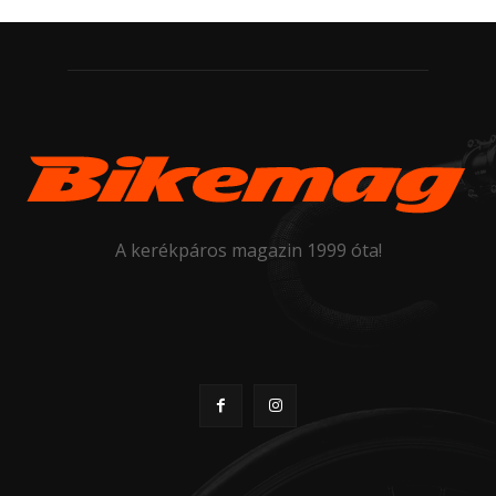
A kerékpáros magazin 1999 óta!