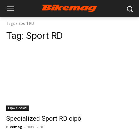
Tags
Sport RD
Tag:
Sport RD
Cipő / Zokni
Specialized Sport RD cipő
Bikemag
-
2008.07.28.