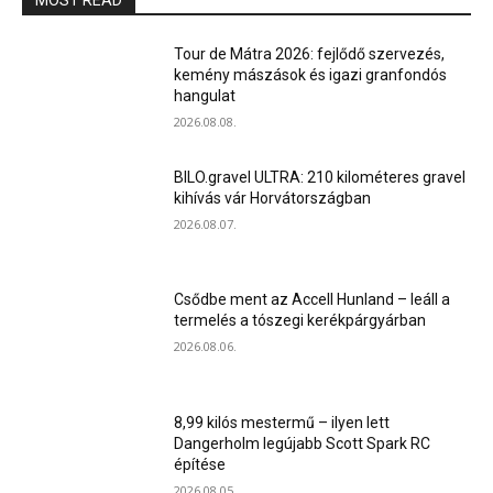
MOST READ
Tour de Mátra 2026: fejlődő szervezés,
kemény mászások és igazi granfondós
hangulat
2026.08.08.
BILO.gravel ULTRA: 210 kilométeres gravel
kihívás vár Horvátországban
2026.08.07.
Csődbe ment az Accell Hunland – leáll a
termelés a tószegi kerékpárgyárban
2026.08.06.
8,99 kilós mestermű – ilyen lett
Dangerholm legújabb Scott Spark RC
építése
2026.08.05.