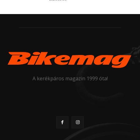
A kerékpáros magazin 1999 óta!