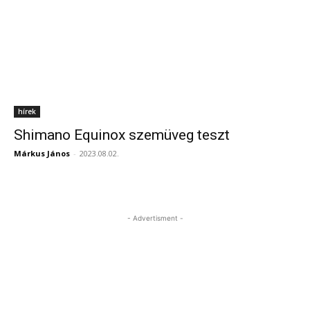
hírek
Shimano Equinox szemüveg teszt
Márkus János
-
2023.08.02.
- Advertisment -