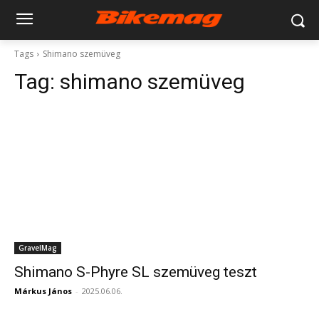
Tags
Shimano szemüveg
Tag:
shimano szemüveg
GravelMag
Shimano S-Phyre SL szemüveg teszt
Márkus János
-
2025.06.06.