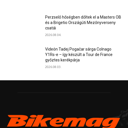
Perzselő hőségben dőltek el a Masters OB
és a Brigetio Országúti Mezőnyverseny
csatái
2026.08.04.
Videón Tadej Pogačar sárga Colnago
Y1Rs-e – így készült a Tour de France
győztes kerékpárja
2026.08.03.