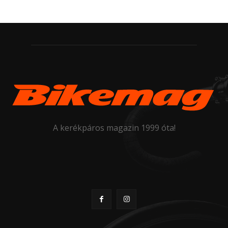
A kerékpáros magazin 1999 óta!