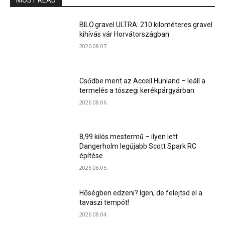
MOST READ
BILO.gravel ULTRA: 210 kilométeres gravel
kihívás vár Horvátországban
2026.08.07.
Csődbe ment az Accell Hunland – leáll a
termelés a tószegi kerékpárgyárban
2026.08.06.
8,99 kilós mestermű – ilyen lett
Dangerholm legújabb Scott Spark RC
építése
2026.08.05.
Hőségben edzeni? Igen, de felejtsd el a
tavaszi tempót!
2026.08.04.