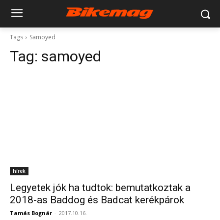
Tags
Samoyed
Tag:
samoyed
hírek
Legyetek jók ha tudtok: bemutatkoztak a
2018-as Baddog és Badcat kerékpárok
Tamás Bognár
-
2017.10.16.