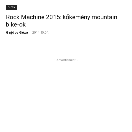
hírek
Rock Machine 2015: kőkemény mountain
bike-ok
Gajdov Géza
-
2014.10.04.
- Advertisment -