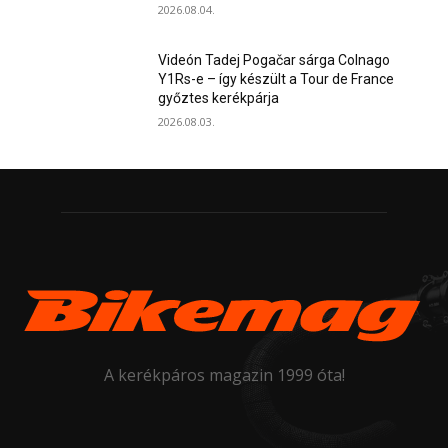
2026.08.04.
Videón Tadej Pogačar sárga Colnago
Y1Rs-e – így készült a Tour de France
győztes kerékpárja
2026.08.03.
A kerékpáros magazin 1999 óta!