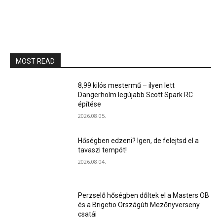
MOST READ
8,99 kilós mestermű – ilyen lett
Dangerholm legújabb Scott Spark RC
építése
2026.08.05.
Hőségben edzeni? Igen, de felejtsd el a
tavaszi tempót!
2026.08.04.
Perzselő hőségben dőltek el a Masters OB
és a Brigetio Országúti Mezőnyverseny
csatái