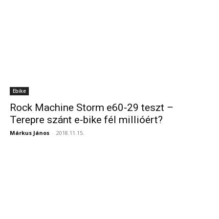
Ebike
Rock Machine Storm e60-29 teszt –
Terepre szánt e-bike fél millióért?
Márkus János
-
2018.11.15.