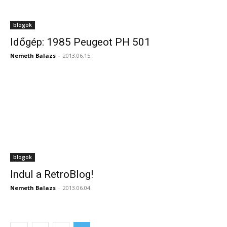
blogok
Időgép: 1985 Peugeot PH 501
Nemeth Balazs
-
2013.06.15.
blogok
Indul a RetroBlog!
Nemeth Balazs
-
2013.06.04.