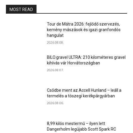
MOST READ
Tour de Mátra 2026: fejlődő szervezés,
kemény mászások és igazi granfondós
hangulat
2026.08.08.
BILO.gravel ULTRA: 210 kilométeres gravel
kihívás vár Horvátországban
2026.08.07.
Csődbe ment az Accell Hunland – leáll a
termelés a tószegi kerékpárgyárban
2026.08.06.
8,99 kilós mestermű – ilyen lett
Dangerholm legújabb Scott Spark RC