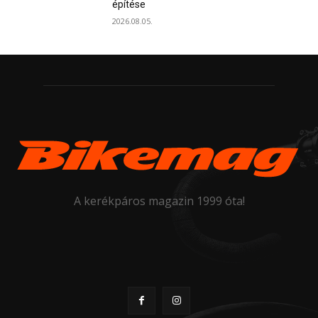
építése
2026.08.05.
A kerékpáros magazin 1999 óta!