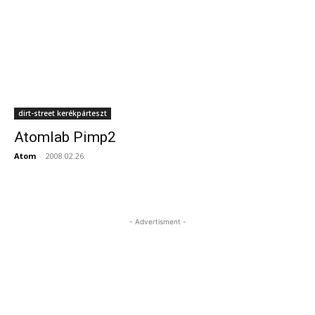
dirt-street kerékpárteszt
Atomlab Pimp2
Atom
-
2008.02.26.
- Advertisment -