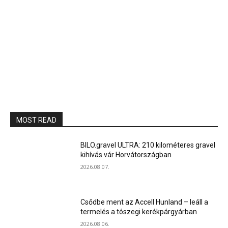
MOST READ
BILO.gravel ULTRA: 210 kilométeres gravel
kihívás vár Horvátországban
2026.08.07.
Csődbe ment az Accell Hunland – leáll a
termelés a tószegi kerékpárgyárban
2026.08.06.