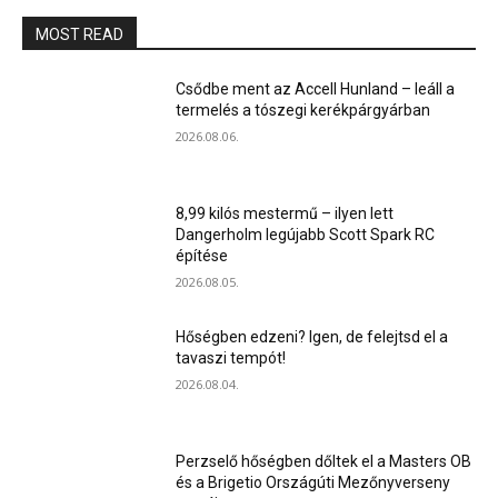
MOST READ
Csődbe ment az Accell Hunland – leáll a
termelés a tószegi kerékpárgyárban
2026.08.06.
8,99 kilós mestermű – ilyen lett
Dangerholm legújabb Scott Spark RC
építése
2026.08.05.
Hőségben edzeni? Igen, de felejtsd el a
tavaszi tempót!
2026.08.04.
Perzselő hőségben dőltek el a Masters OB
és a Brigetio Országúti Mezőnyverseny