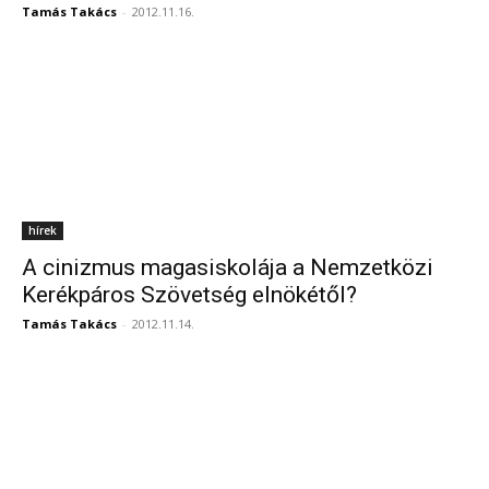
Tamás Takács
-
2012.11.16.
hírek
A cinizmus magasiskolája a Nemzetközi
Kerékpáros Szövetség elnökétől?
Tamás Takács
-
2012.11.14.