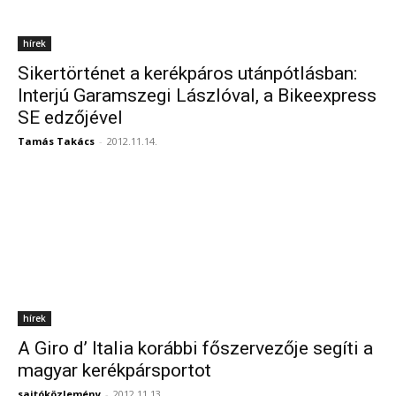
hírek
Sikertörténet a kerékpáros utánpótlásban:
Interjú Garamszegi Lászlóval, a Bikeexpress
SE edzőjével
Tamás Takács
-
2012.11.14.
hírek
A Giro d’ Italia korábbi főszervezője segíti a
magyar kerékpársportot
sajtóközlemény
-
2012.11.13.