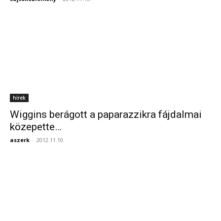
hírek
Wiggins berágott a paparazzikra fájdalmai
közepette…
aszerk
-
2012.11.10.