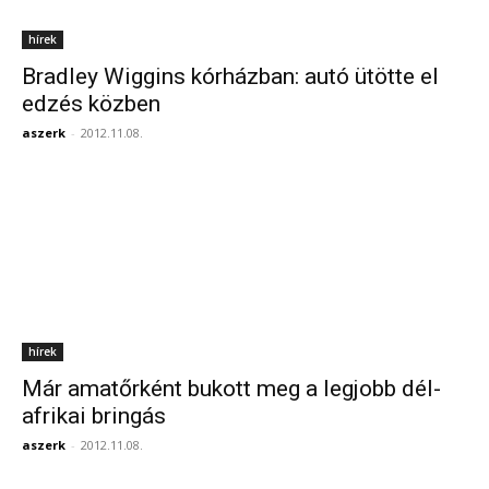
hírek
Bradley Wiggins kórházban: autó ütötte el
edzés közben
aszerk
-
2012.11.08.
hírek
Már amatőrként bukott meg a legjobb dél-
afrikai bringás
aszerk
-
2012.11.08.