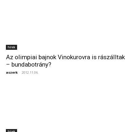
hírek
Az olimpiai bajnok Vinokurovra is rászálltak
– bundabotrány?
aszerk
-
2012.11.06.
hírek