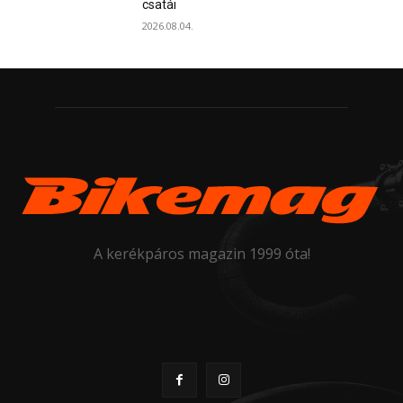
csatái
2026.08.04.
A kerékpáros magazin 1999 óta!