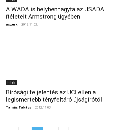
A WADA is helybenhagyta az USADA
ítéleteit Armstrong ügyében
aszerk
-
2012.11.03.
hírek
Bírósági feljelentés az UCI ellen a
legismertebb tényfeltáró újságírótól
Tamás Takács
-
2012.11.03.