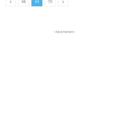
68
69
70
- Advertisment -