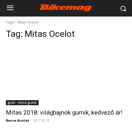
Tags
Mitas Ocelot
Tag:
Mitas Ocelot
gumi - belső gumik
Mitas 2018: világbajnok gumik, kedvező ár!
Bence Kuntár
-
2017.10.19.