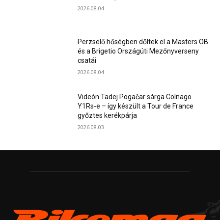
2026.08.04.
Perzselő hőségben dőltek el a Masters OB
és a Brigetio Országúti Mezőnyverseny
csatái
2026.08.04.
Videón Tadej Pogačar sárga Colnago
Y1Rs-e – így készült a Tour de France
győztes kerékpárja
2026.08.03.