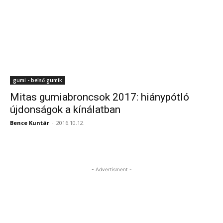
gumi - belső gumik
Mitas gumiabroncsok 2017: hiánypótló
újdonságok a kínálatban
Bence Kuntár
-
2016.10.12.
- Advertisment -