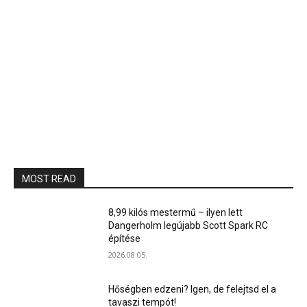
MOST READ
8,99 kilós mestermű – ilyen lett
Dangerholm legújabb Scott Spark RC
építése
2026.08.05.
Hőségben edzeni? Igen, de felejtsd el a
tavaszi tempót!