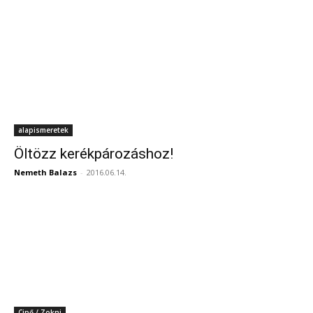
alapismeretek
Öltözz kerékpározáshoz!
Nemeth Balazs
-
2016.06.14.
Cipő / Zokni