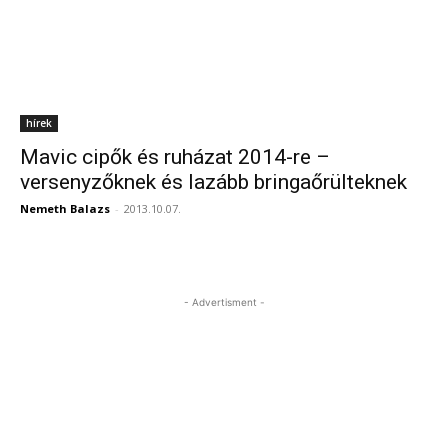
hírek
Mavic cipők és ruházat 2014-re –
versenyzőknek és lazább bringaőrülteknek
Nemeth Balazs
-
2013.10.07.
- Advertisment -