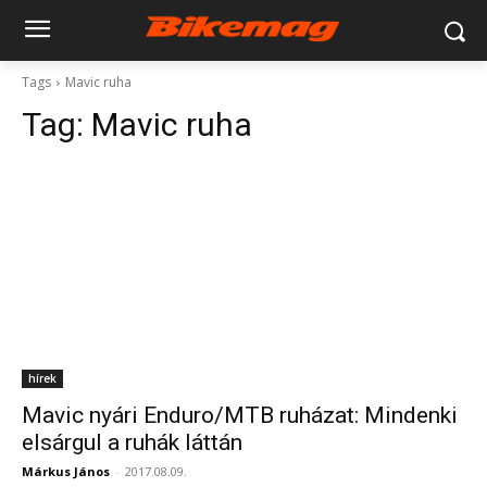
Tags
Mavic ruha
Tag:
Mavic ruha
hírek
Mavic nyári Enduro/MTB ruházat: Mindenki
elsárgul a ruhák láttán
Márkus János
-
2017.08.09.