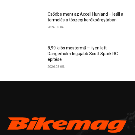
Csődbe ment az Accell Hunland – leáll a
termelés a tószegi kerékpárgyárban
2026.08.06.
8,99 kilós mestermű – ilyen lett
Dangerholm legújabb Scott Spark RC
építése
2026.08.05.