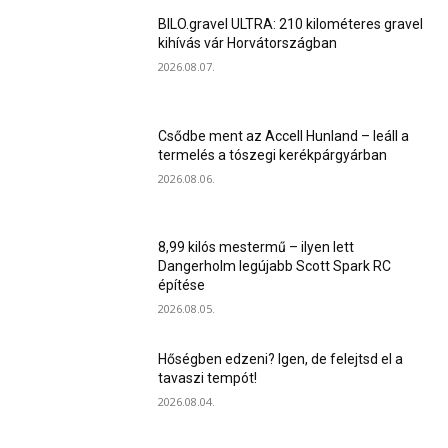
BILO.gravel ULTRA: 210 kilométeres gravel
kihívás vár Horvátországban
2026.08.07.
Csődbe ment az Accell Hunland – leáll a
termelés a tószegi kerékpárgyárban
2026.08.06.
8,99 kilós mestermű – ilyen lett
Dangerholm legújabb Scott Spark RC
építése
2026.08.05.
Hőségben edzeni? Igen, de felejtsd el a
tavaszi tempót!
2026.08.04.