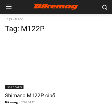
Tags
M122P
Tag:
M122P
Cipő / Zokni
Shimano M122P cipő
Bikemag
-
2008.04.12.