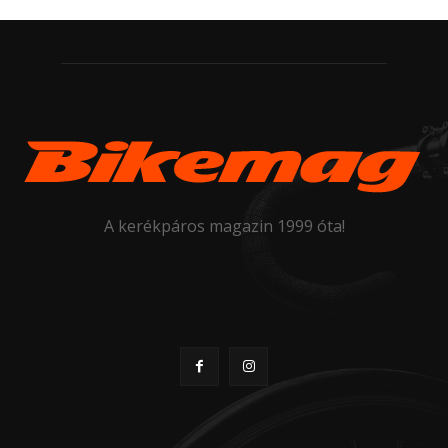
A kerékpáros magazin 1999 óta!