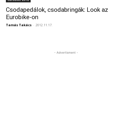
Csodapedálok, csodabringák: Look az
Eurobike-on
Tamás Takács
-
2012.11.17.
- Advertisment -