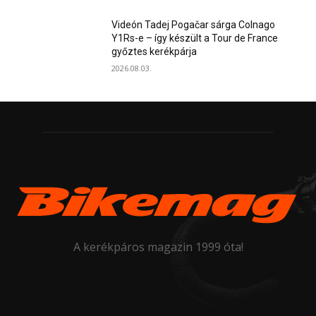
Videón Tadej Pogačar sárga Colnago
Y1Rs-e – így készült a Tour de France
győztes kerékpárja
2026.08.03.
A kerékpáros magazin 1999 óta!