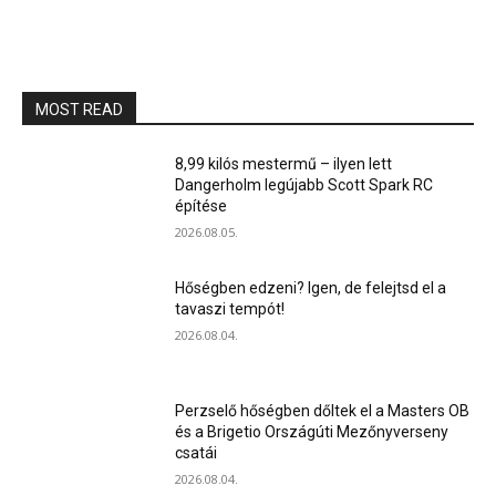
MOST READ
8,99 kilós mestermű – ilyen lett
Dangerholm legújabb Scott Spark RC
építése
2026.08.05.
Hőségben edzeni? Igen, de felejtsd el a
tavaszi tempót!
2026.08.04.
Perzselő hőségben dőltek el a Masters OB
és a Brigetio Országúti Mezőnyverseny
csatái
2026.08.04.