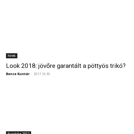
hírek
Look 2018: jövőre garantált a pöttyös trikó?
Bence Kuntár
-
2017.10.30.
Eurobike 2012