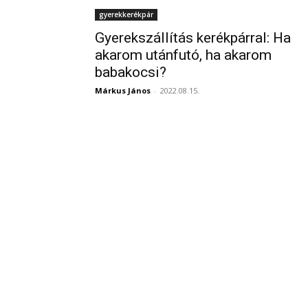
gyerekkerékpár
Gyerekszállítás kerékpárral: Ha
akarom utánfutó, ha akarom
babakocsi?
Márkus János
-
2022.08.15.