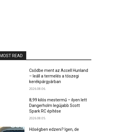
MOST READ
Csődbe ment az Accell Hunland
– leáll a termelés a tószegi
kerékpárgyárban
2026.08.06.
8,99 kilós mestermű – ilyen lett
Dangerholm legújabb Scott
Spark RC építése
2026.08.05.
Hőségben edzeni? Igen, de