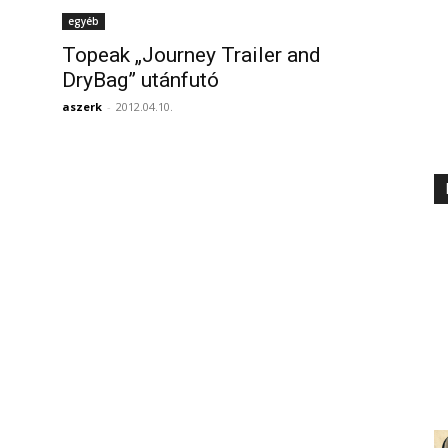
egyéb
Topeak „Journey Trailer and
DryBag” utánfutó
aszerk
-
2012.04.10.