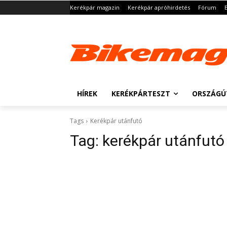
Kerékpár magazin
Kerékpár apróhirdetés
Fórum
HÍREK
KERÉKPÁRTESZT
ORSZÁGÚ
Tags
Kerékpár utánfutó
Tag:
kerékpár utánfutó