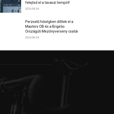
felejtsd el a tavaszi tempót!
2026.08.04.
Perzselő hőségben dőltek el a
Masters OB és a Brigetio
Országúti Mezőnyverseny csatái
2026.08.04.