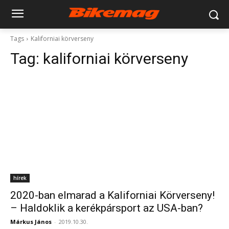
Tags
Kaliforniai körverseny
Tag:
kaliforniai körverseny
hírek
2020-ban elmarad a Kaliforniai Körverseny!
– Haldoklik a kerékpársport az USA-ban?
Márkus János
-
2019.10.30.