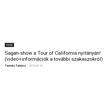
hírek
Sagan-show a Tour of California nyitányán!
(videó+információk a további szakaszokról)
Tamás Takács
-
2016.05.16.