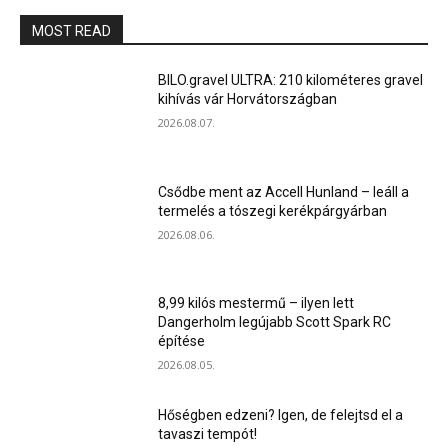
MOST READ
BILO.gravel ULTRA: 210 kilométeres gravel
kihívás vár Horvátországban
2026.08.07.
Csődbe ment az Accell Hunland – leáll a
termelés a tószegi kerékpárgyárban
2026.08.06.
8,99 kilós mestermű – ilyen lett
Dangerholm legújabb Scott Spark RC
építése
2026.08.05.
Hőségben edzeni? Igen, de felejtsd el a
tavaszi tempót!