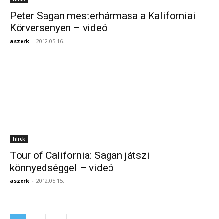
Peter Sagan mesterhármasa a Kaliforniai
Körversenyen – videó
aszerk
-
2012.05.16.
hírek
Tour of California: Sagan játszi
könnyedséggel – videó
aszerk
-
2012.05.15.