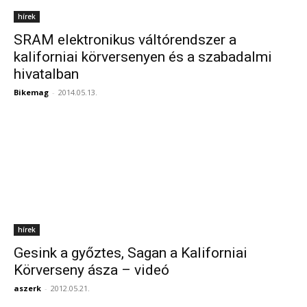
hírek
SRAM elektronikus váltórendszer a
kaliforniai körversenyen és a szabadalmi
hivatalban
Bikemag
-
2014.05.13.
hírek
Gesink a győztes, Sagan a Kaliforniai
Körverseny ásza – videó
aszerk
-
2012.05.21.