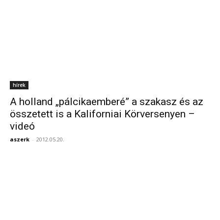
hírek
A holland „pálcikaemberé” a szakasz és az
összetett is a Kaliforniai Körversenyen –
videó
aszerk
-
2012.05.20.