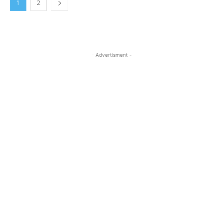
1
2
- Advertisment -