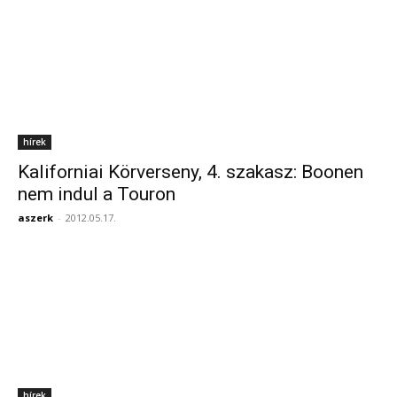
hírek
Kaliforniai Körverseny, 4. szakasz: Boonen
nem indul a Touron
aszerk
-
2012.05.17.
hírek