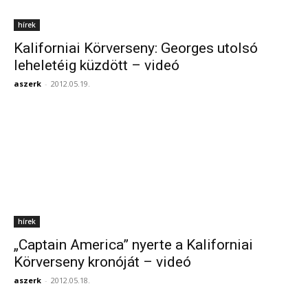
hírek
Kaliforniai Körverseny: Georges utolsó
leheletéig küzdött – videó
aszerk
-
2012.05.19.
hírek
„Captain America” nyerte a Kaliforniai
Körverseny kronóját – videó
aszerk
-
2012.05.18.