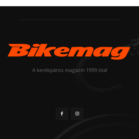
A kerékpáros magazin 1999 óta!