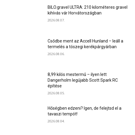
BILO.gravel ULTRA: 210 kilométeres gravel
kihívás vár Horvátországban
2026.08.07.
Csődbe ment az Accell Hunland – leáll a
termelés a tószegi kerékpárgyárban
2026.08.06.
8,99 kilós mestermű – ilyen lett
Dangerholm legújabb Scott Spark RC
építése
2026.08.05.
Hőségben edzeni? Igen, de felejtsd el a
tavaszi tempót!
2026.08.04.