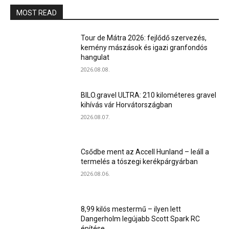
MOST READ
Tour de Mátra 2026: fejlődő szervezés,
kemény mászások és igazi granfondós
hangulat
2026.08.08.
BILO.gravel ULTRA: 210 kilométeres gravel
kihívás vár Horvátországban
2026.08.07.
Csődbe ment az Accell Hunland – leáll a
termelés a tószegi kerékpárgyárban
2026.08.06.
8,99 kilós mestermű – ilyen lett
Dangerholm legújabb Scott Spark RC
építése