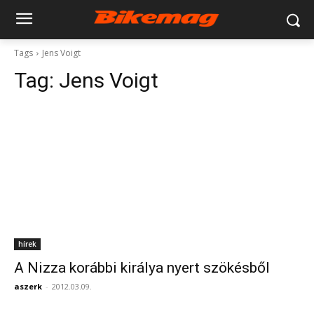
Tags
Jens Voigt
Tag:
Jens Voigt
hírek
A Nizza korábbi királya nyert szökésből
aszerk
-
2012.03.09.