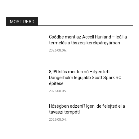
MOST READ
Csődbe ment az Accell Hunland – leáll a
termelés a tószegi kerékpárgyárban
2026.08.06.
8,99 kilós mestermű – ilyen lett
Dangerholm legújabb Scott Spark RC
építése
2026.08.05.
Hőségben edzeni? Igen, de felejtsd el a
tavaszi tempót!
2026.08.04.