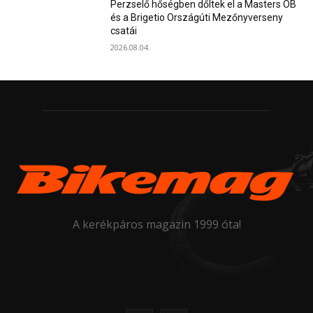
Perzselő hőségben dőltek el a Masters OB
és a Brigetio Országúti Mezőnyverseny
csatái
2026.08.04.
A kerékpáros magazin 1999 óta!