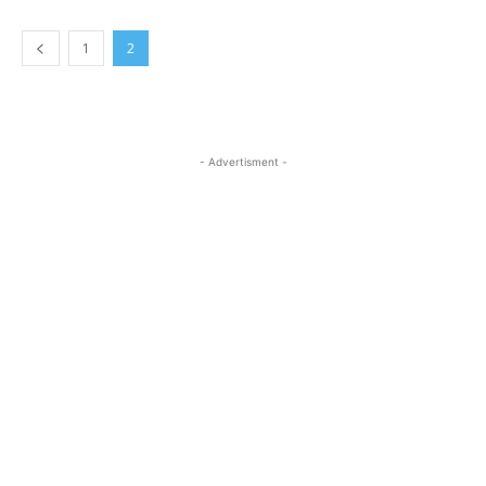
1
2
- Advertisment -