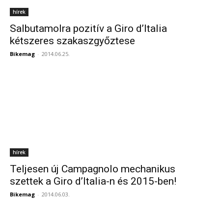
hírek
Salbutamolra pozitív a Giro d’Italia
kétszeres szakaszgyőztese
Bikemag
-
2014.06.25.
hírek
Teljesen új Campagnolo mechanikus
szettek a Giro d’Italia-n és 2015-ben!
Bikemag
-
2014.06.03.