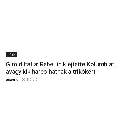
hírek
Giro d’Italia: Rebellin kiejtette Kolumbiát,
avagy kik harcolhatnak a trikókért
aszerk
-
2015.01.19.