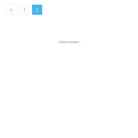
1
2
- Advertisment -