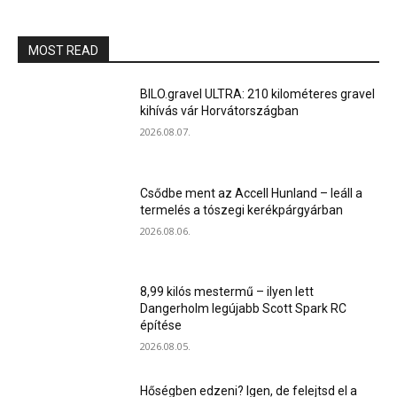
MOST READ
BILO.gravel ULTRA: 210 kilométeres gravel
kihívás vár Horvátországban
2026.08.07.
Csődbe ment az Accell Hunland – leáll a
termelés a tószegi kerékpárgyárban
2026.08.06.
8,99 kilós mestermű – ilyen lett
Dangerholm legújabb Scott Spark RC
építése
2026.08.05.
Hőségben edzeni? Igen, de felejtsd el a