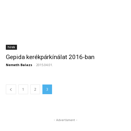
hírek
Gepida kerékpárkínálat 2016-ban
Nemeth Balazs
-
2015.04.01.
1
2
3
- Advertisment -