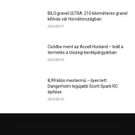
BILO.gravel ULTRA: 210 kilométeres gravel
kihívás vár Horvátországban
2026.08.07.
Csődbe ment az Accell Hunland – leáll a
termelés a tószegi kerékpárgyárban
2026.08.06.
8,99 kilós mestermű – ilyen lett
Dangerholm legújabb Scott Spark RC
építése
2026.08.05.