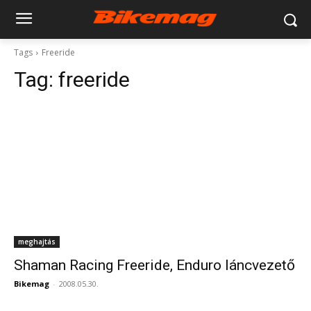
Tags
Freeride
Tag:
freeride
meghajtás
Shaman Racing Freeride, Enduro láncvezető
Bikemag
-
2008.05.30.