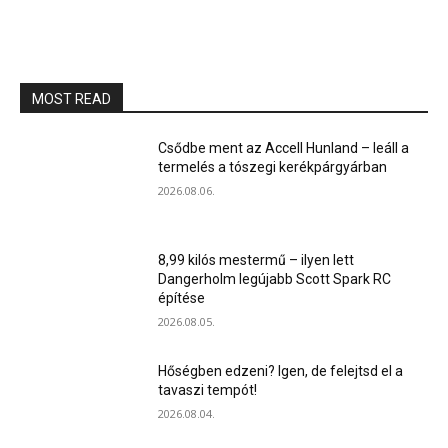
MOST READ
Csődbe ment az Accell Hunland – leáll a
termelés a tószegi kerékpárgyárban
2026.08.06.
8,99 kilós mestermű – ilyen lett
Dangerholm legújabb Scott Spark RC
építése
2026.08.05.
Hőségben edzeni? Igen, de felejtsd el a
tavaszi tempót!
2026.08.04.