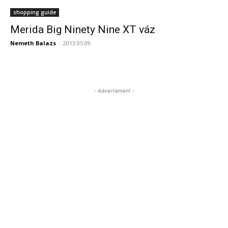
shopping guide
Merida Big Ninety Nine XT váz
Nemeth Balazs
-
2013.05.09.
- Advertisment -