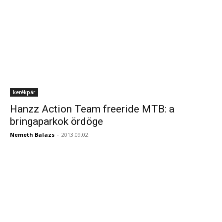
kerékpár
Hanzz Action Team freeride MTB: a
bringaparkok ördöge
Nemeth Balazs
-
2013.09.02.