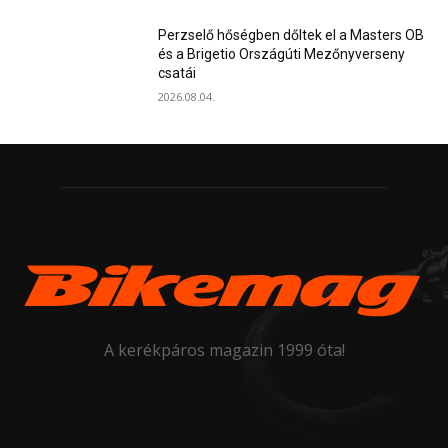
Perzselő hőségben dőltek el a Masters OB
és a Brigetio Országúti Mezőnyverseny
csatái
2026.08.04.
A kerékpáros magazin 1999 óta!