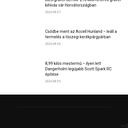
kihívás vár Horvátországban
2026.08.07.
Csődbe ment az Accell Hunland – leáll a
termelés a tószegi kerékpárgyárban
2026.08.06.
8,99 kilós mestermű – ilyen lett
Dangerholm legújabb Scott Spark RC
építése
2026.08.05.