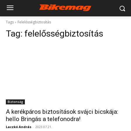
Tags
Felelősségbiztosítás
Tag:
felelősségbiztosítás
Biztonság
A kerékpáros biztosítások svájci bicskája:
hello Bringás a telefonodra!
Laczkó András
-
2023.07.21.