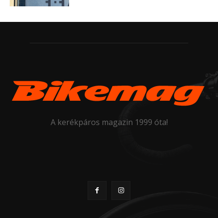
A kerékpáros magazin 1999 óta!