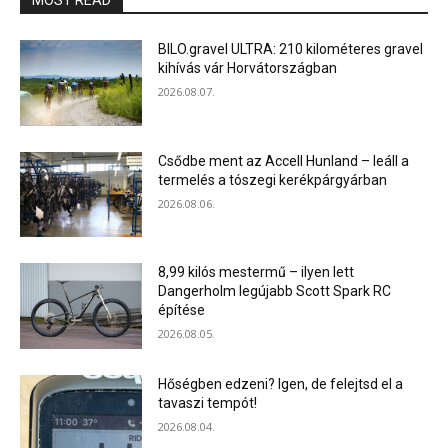
MOST READ
BILO.gravel ULTRA: 210 kilométeres gravel
kihívás vár Horvátországban
2026.08.07.
Csődbe ment az Accell Hunland – leáll a
termelés a tószegi kerékpárgyárban
2026.08.06.
8,99 kilós mestermű – ilyen lett
Dangerholm legújabb Scott Spark RC
építése
2026.08.05.
Hőségben edzeni? Igen, de felejtsd el a
tavaszi tempót!
2026.08.04.