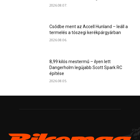
2026.08.07.
Csődbe ment az Accell Hunland – leáll a
termelés a tószegi kerékpárgyárban
2026.08.06.
8,99 kilós mestermű – ilyen lett
Dangerholm legújabb Scott Spark RC
építése
2026.08.05.