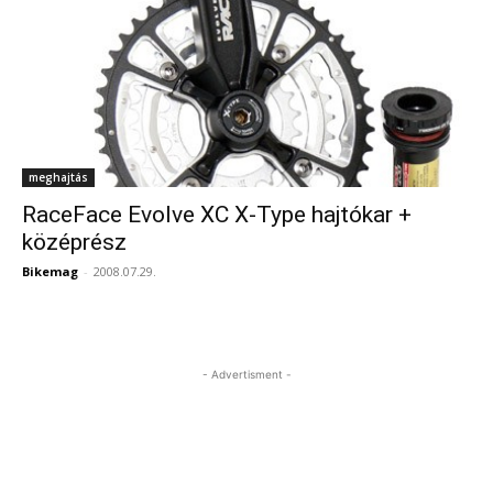
meghajtás
RaceFace Evolve XC X-Type hajtókar +
középrész
Bikemag
-
2008.07.29.
- Advertisment -