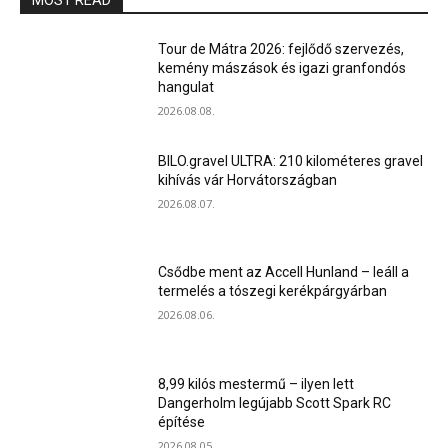
MOST READ
Tour de Mátra 2026: fejlődő szervezés,
kemény mászások és igazi granfondós
hangulat
2026.08.08.
BILO.gravel ULTRA: 210 kilométeres gravel
kihívás vár Horvátországban
2026.08.07.
Csődbe ment az Accell Hunland – leáll a
termelés a tószegi kerékpárgyárban
2026.08.06.
8,99 kilós mestermű – ilyen lett
Dangerholm legújabb Scott Spark RC
építése
2026.08.05.