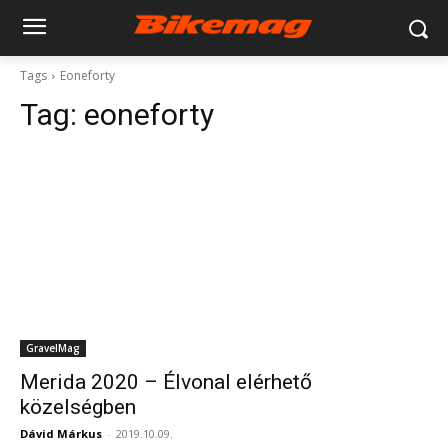
Tags
Eoneforty
Tag:
eoneforty
GravelMag
Merida 2020 – Élvonal elérhető
közelségben
Dávid Márkus
-
2019.10.09.