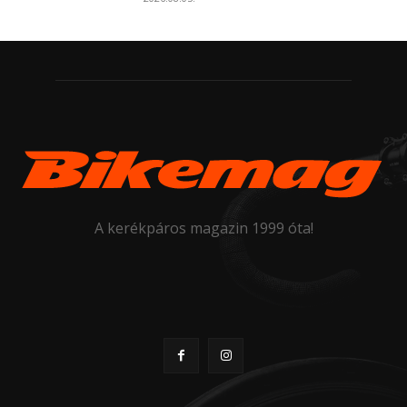
A kerékpáros magazin 1999 óta!