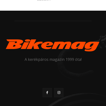
A kerékpáros magazin 1999 óta!