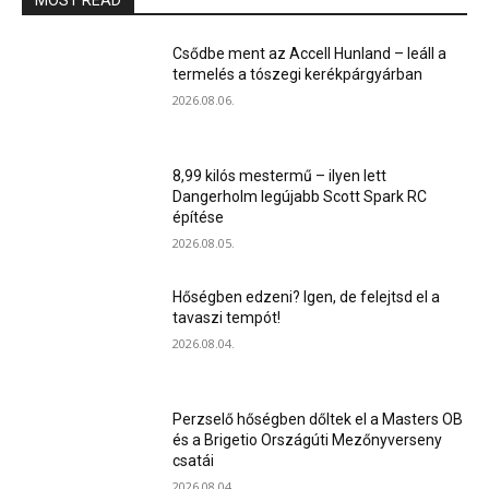
MOST READ
Csődbe ment az Accell Hunland – leáll a
termelés a tószegi kerékpárgyárban
2026.08.06.
8,99 kilós mestermű – ilyen lett
Dangerholm legújabb Scott Spark RC
építése
2026.08.05.
Hőségben edzeni? Igen, de felejtsd el a
tavaszi tempót!
2026.08.04.
Perzselő hőségben dőltek el a Masters OB
és a Brigetio Országúti Mezőnyverseny
csatái
2026.08.04.