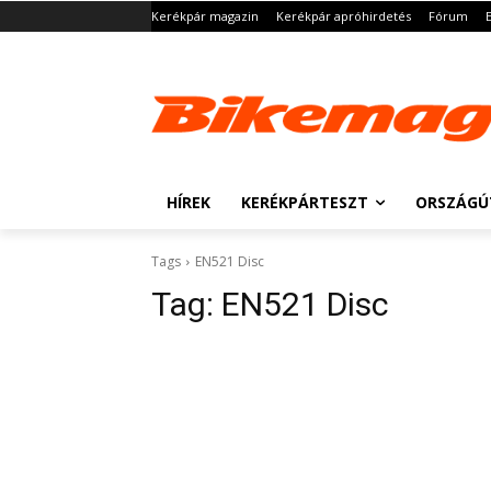
Kerékpár magazin
Kerékpár apróhirdetés
Fórum
HÍREK
KERÉKPÁRTESZT
ORSZÁGÚ
Tags
EN521 Disc
Tag:
EN521 Disc