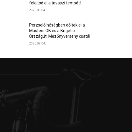
felejtsd el a tavaszi tempót!
2026.08.04.
Perzselő hőségben dőltek el a
Masters OB és a Brigetio
Országúti Mezőnyverseny csatái
2026.08.04.