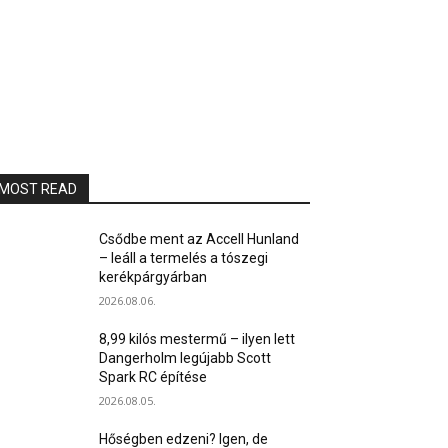
MOST READ
Csődbe ment az Accell Hunland
– leáll a termelés a tószegi
kerékpárgyárban
2026.08.06.
8,99 kilós mestermű – ilyen lett
Dangerholm legújabb Scott
Spark RC építése
2026.08.05.
Hőségben edzeni? Igen, de