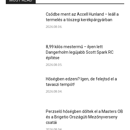
MOST READ
Csődbe ment az Accell Hunland – leáll a
termelés a tószegi kerékpárgyárban
2026.08.06.
8,99 kilós mestermű – ilyen lett
Dangerholm legújabb Scott Spark RC
építése
2026.08.05.
Hőségben edzeni? Igen, de felejtsd el a
tavaszi tempót!
2026.08.04.
Perzselő hőségben dőltek el a Masters OB
és a Brigetio Országúti Mezőnyverseny
csatái
2026.08.04.