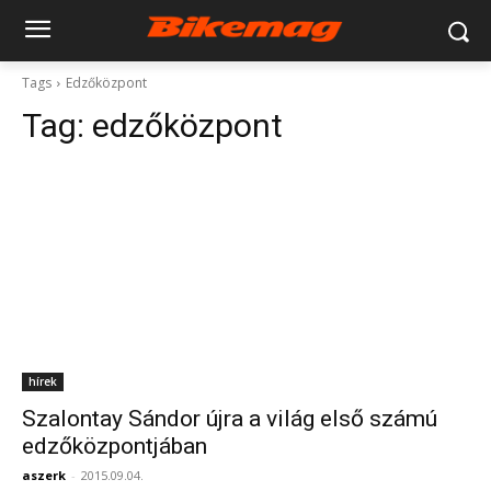
Tags
Edzőközpont
Tag:
edzőközpont
hírek
Szalontay Sándor újra a világ első számú
edzőközpontjában
aszerk
-
2015.09.04.