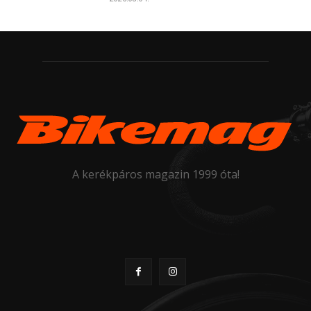
A kerékpáros magazin 1999 óta!