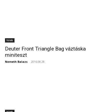
hírek
Deuter Front Triangle Bag váztáska
miniteszt
Nemeth Balazs
-
2016.08.28.
hírek