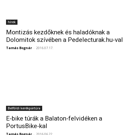
hírek
Montizás kezdőknek és haladóknak a
Dolomitok szívében a Pedelecturak.hu-val
Tamás Bognár
-
2016.07.17.
Belföldi kerékpártúra
E-bike túrák a Balaton-felvidéken a
PortusBike-kal
Tamás Bognár
-
2016.06.22.