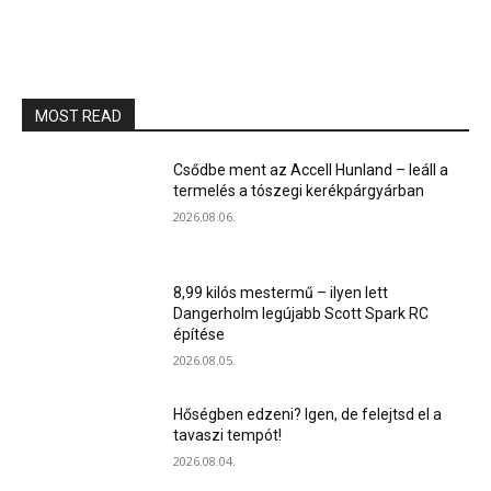
MOST READ
Csődbe ment az Accell Hunland – leáll a
termelés a tószegi kerékpárgyárban
2026.08.06.
8,99 kilós mestermű – ilyen lett
Dangerholm legújabb Scott Spark RC
építése
2026.08.05.
Hőségben edzeni? Igen, de felejtsd el a
tavaszi tempót!
2026.08.04.