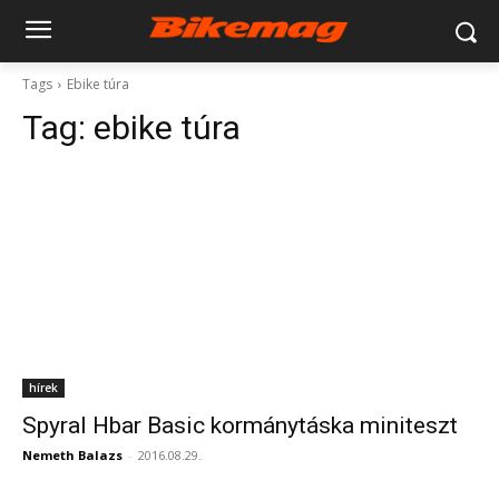
Tags
Ebike túra
Tag:
ebike túra
hírek
Spyral Hbar Basic kormánytáska miniteszt
Nemeth Balazs
-
2016.08.29.