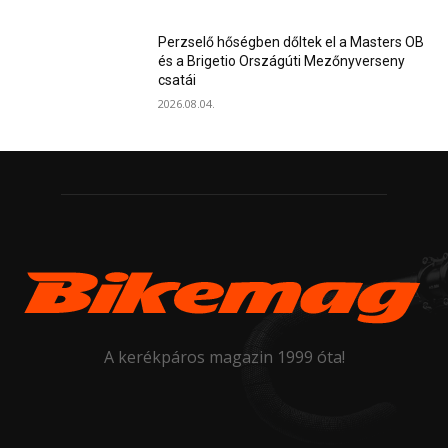
Perzselő hőségben dőltek el a Masters OB
és a Brigetio Országúti Mezőnyverseny
csatái
2026.08.04.
A kerékpáros magazin 1999 óta!