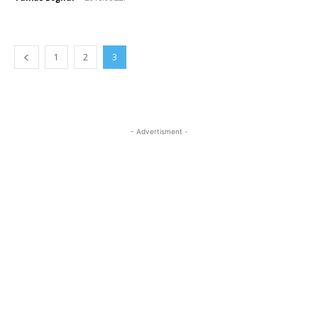
1
2
3
- Advertisment -