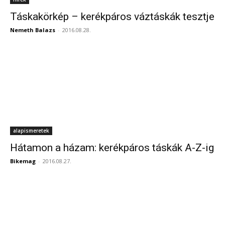
Táskakörkép – kerékpáros váztáskák tesztje
Nemeth Balazs
-
2016.08.28.
alapismeretek
Hátamon a házam: kerékpáros táskák A-Z-ig
Bikemag
-
2016.08.27.