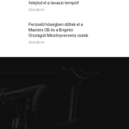
felejtsd el a tavaszi tempót!
2026.08.04.
Perzselő hőségben dőltek el a
Masters OB és a Brigetio
Országúti Mezőnyverseny csatái
2026.08.04.