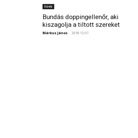
hírek
Bundás doppingellenőr, aki
kiszagolja a tiltott szereket
Márkus János
-
2018.12.07.