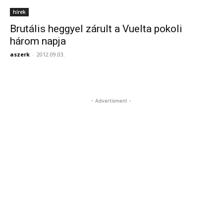
hírek
Brutális heggyel zárult a Vuelta pokoli
három napja
aszerk
-
2012.09.03.
- Advertisment -