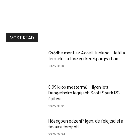
MOST READ
Csődbe ment az Accell Hunland – leáll a
termelés a tószegi kerékpárgyárban
2026.08.06.
8,99 kilós mestermű – ilyen lett
Dangerholm legújabb Scott Spark RC
építése
2026.08.05.
Hőségben edzeni? Igen, de felejtsd el a
tavaszi tempót!
2026.08.04.