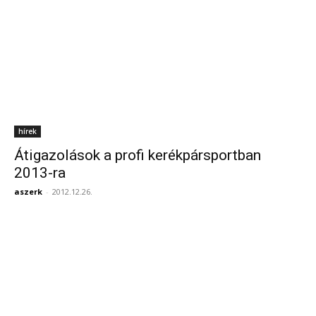
hírek
Átigazolások a profi kerékpársportban
2013-ra
aszerk
-
2012.12.26.