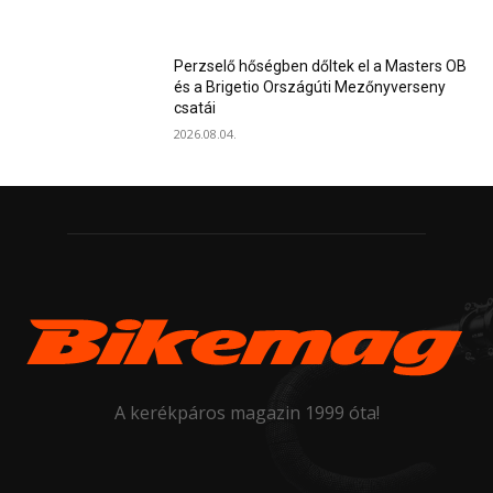
Perzselő hőségben dőltek el a Masters OB
és a Brigetio Országúti Mezőnyverseny
csatái
2026.08.04.
A kerékpáros magazin 1999 óta!