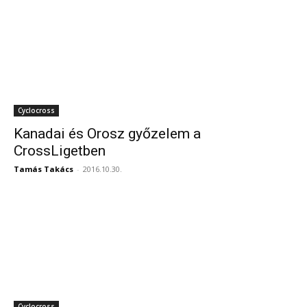
Cyclocross
Kanadai és Orosz győzelem a
CrossLigetben
Tamás Takács
-
2016.10.30.
Cyclocross