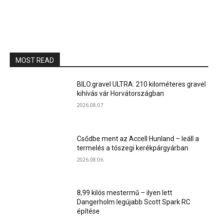
MOST READ
BILO.gravel ULTRA: 210 kilométeres gravel
kihívás vár Horvátországban
2026.08.07.
Csődbe ment az Accell Hunland – leáll a
termelés a tószegi kerékpárgyárban
2026.08.06.
8,99 kilós mestermű – ilyen lett
Dangerholm legújabb Scott Spark RC
építése