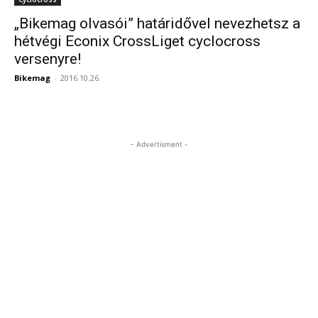
„Bikemag olvasói” határidővel nevezhetsz a
hétvégi Econix CrossLiget cyclocross
versenyre!
Bikemag
-
2016.10.26.
- Advertisment -