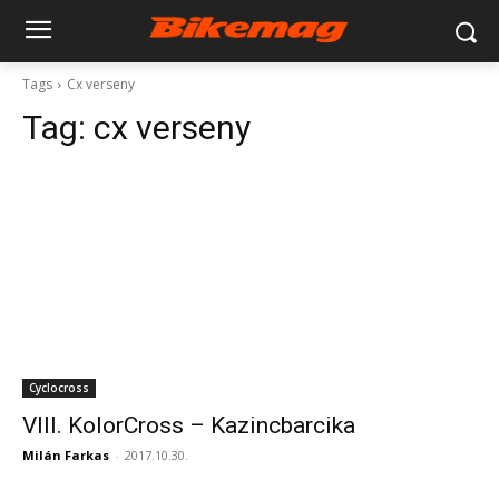
Tags
Cx verseny
Tag:
cx verseny
Cyclocross
VIII. KolorCross – Kazincbarcika
Milán Farkas
-
2017.10.30.